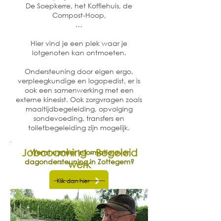
De Soepkerre, het Koffiehuis, de
Compost-Hoop,
…
Hier vind je een plek waar je
lotgenoten kan ontmoeten.
Ondersteuning door eigen ergo,
verpleegkundige en logopedist, er is
ook een samenwerking met een
externe kinesist. Ook zorgvragen zoals
maaltijdbegeleiding, opvolging
sondevoeding, transfers en
toiletbegeleiding zijn mogelijk.
Jobcoaching - Begeleid
Wenst u meer informatie over
dagondersteuning in Zottegem?
werk
Klik dan hier