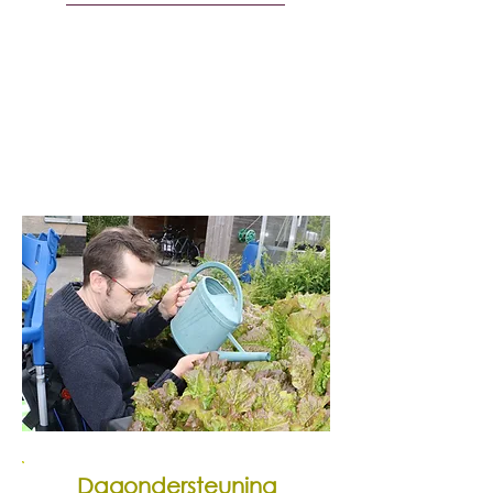
Binnen de vestiging Zottegem kan
je terecht voor d
agondersteuning,
begeleid werken en zelfstandig
wonen
.
Bekijk hieronder meer informatie
over de verschillende
mogelijkheden.
Dagondersteuning