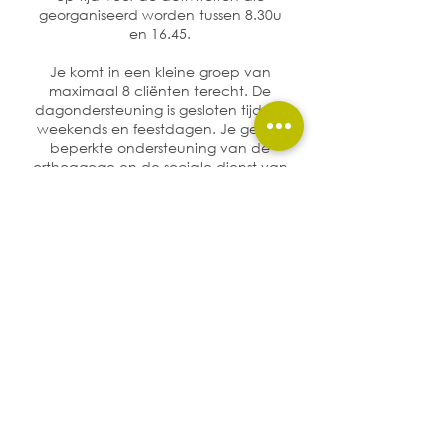
georganiseerd worden tussen 8.30u
en 16.45.
Je komt in een kleine groep van
maximaal 8 cliënten terecht. De
dagondersteuning is gesloten tijdens
weekends en feestdagen. Je geniet
beperkte ondersteuning van de
orthoagoge en de sociale dienst van
de organisatie.
De ondersteuning wordt bekostigd
via Rechtstreeks Toegankelijke Hulp
(RTH) of PersoonsVolgend Budget
(PVB).
De vergoeding per dag wordt
betaald via de inkomsten van de
cliënt.
Interesse
Zorgvraag.team@vzwdebolster.be
055/33.96.96