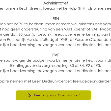
Administratief
n binnen Rechtstreeks Toegankelijke Hulp (RTH) als binnen 
RTH
van het VAPH te hebben, maar er moet wel minstens een ver
jgt nog geen ondersteuning van een VAPH-dienst of VAPH-voorz
onger dan 65 jaar (of beschikt reeds over een erkenning van 
een Persoonlijk AssistentieBudget (PAB) of PersoonsGebonden
telijke beeldvorming toevoegen wanneer kandidaten zich a
PVF
persoonsvolgende budget waarbinnen je ruimte hebt voor indi
Richtinggevende zorginschaling: B3 of B4, P2 of P3.
telijke beeldvorming toevoegen wanneer kandidaten zich a
ct op te nemen met Leen Dedeurwaerder:
leen.dedeurwaerder
Keer terug naar 'Open plaatsen'