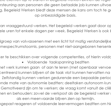
steuning aan personen die geen betaalde job kunnen uitvoe
Begeleid Werken biedt deze mensen de kans om toch te gaan
op onbezoldigde basis.
van vraaggestuurd werken. Het begeleid werken gaat door o
kele uren tot enkele dagen per week. Begeleid Werken is ook
lgroep van volwassenen met een licht tot matig verstandelij
smespectrumstoornis, personen met niet-aangeboren hersenle
er te beschikken over volgende competenties, of hierin vold
Voldoende taakspanning bezitten
 het werk kunnen gaan of aan te leren (met openbaar vervoer
ntreerd kunnen blijven of de taak vlot kunnen hervatten na
Zelfstandig kunnen werken gedurende een bepaalde perio
ende mate van autonomie bezitten; deeltaken autonoom kun
Gemotiveerd zijn om te werken; de vraag komt vanuit de clië
omen en behouden: zowel de werkpost als de begeleid werker
als een meerwaarde blijven zien op termijn.
ngepast reageren of voldoende leervermogen bezitten om hie