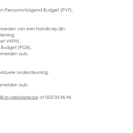
een PersoonsVolgend Budget (PVF).
moeden van een handicap zijn.
iening.
het VAPH).
 Budget (PGB).
anmelden aub.
viduele ondersteuning.
anmelden aub.
@vzwdebolster.be
of 055/33.96.96