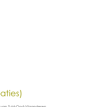
aties)
 van Zuid-Oost-Vlaanderen.