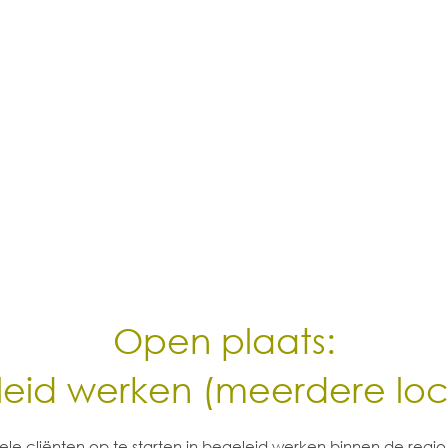
Open plaats:
eid werken (meerdere loc
e cliënten op te starten in begeleid werken binnen de regio