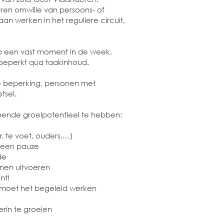
ren omwille van persoons- of
 werken in het reguliere circuit,
p een vast moment in de week,
 beperkt qua taakinhoud.
ke beperking, personen met
tsel.
oende groeipotentieel te hebben:
, te voet, ouders,…)
 een pauze
de
nen uitvoeren
nt!
 moet het begeleid werken
rin te groeien