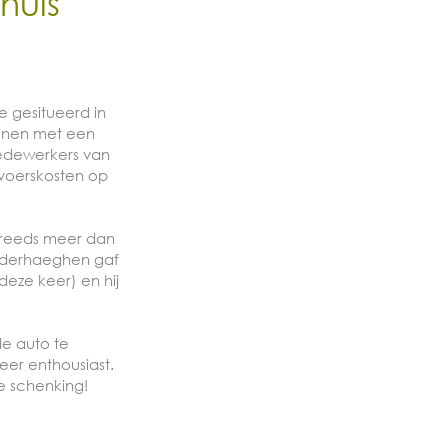
huis
 gesitueerd in
onen met een
medewerkers van
voerskosten op
 reeds meer dan
anderhaeghen gaf
deze keer) en hij
e auto te
er enthousiast.
 schenking!