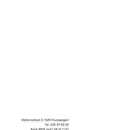
Stationsstraat 3, 9690 Kluisbergen
Tel. 055 39 00 00
Bank BE09 4447 5918 7157