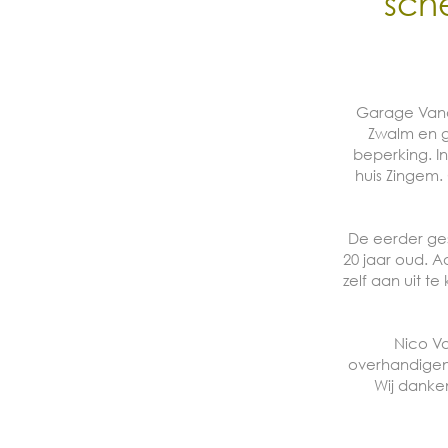
sch
Garage Vande
Zwalm en g
beperking. I
huis Zingem
De eerder ge
20 jaar oud. 
zelf aan uit t
Nico Va
overhandigen.
Wij danke