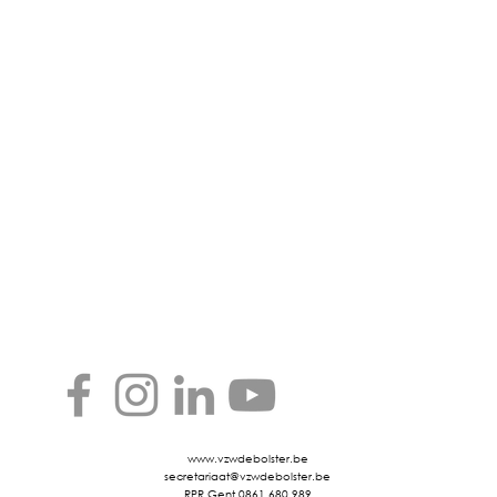
www.vzwdebolster.be
secretariaat@vzwdebolster.be
RPR Gent 0861.680.989