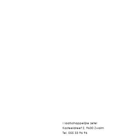
Maatschappelijke zetel
Kasteeldreef 2, 9630 Zwalm
Tel. 055 33 96 96