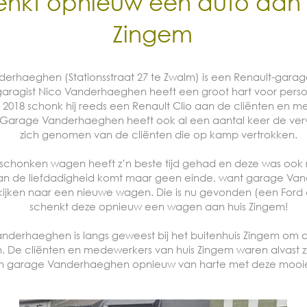
enkt opnieuw een auto aan 
Zingem
rhaeghen (Stationsstraat 27 te Zwalm) is een Renault-garage
aragist Nico Vanderhaeghen heeft een groot hart voor pers
n 2018 schonk hij reeds een Renault Clio aan de cliënten en 
. Garage Vanderhaeghen heeft ook al een aantal keer de ver
zich genomen van de cliënten die op kamp vertrokken.
schonken wagen heeft z’n beste tijd gehad en deze was ook
Aan de liefdadigheid komt maar geen einde, want garage V
e kijken naar een nieuwe wagen. Die is nu gevonden (een Ford 
schenkt deze opnieuw een wagen aan huis Zingem!
nderhaeghen is langs geweest bij het buitenhuis Zingem om d
 De cliënten en medewerkers van huis Zingem waren alvast ze
n garage Vanderhaeghen opnieuw van harte met deze mooie