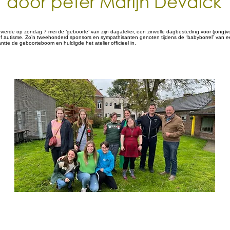
door peter Marijn Devalck
vierde op zondag 7 mei de ‘geboorte’ van zijn dagatelier, een zinvolle dagbesteding voor (jong
f autisme. Zo’n tweehonderd sponsors en sympathisanten genoten tijdens de “babyborrel” van e
antte de geboorteboom en huldigde het atelier officieel in.