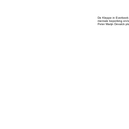
De Kleppe in Everbeek 
mentale beperking en/o
Peter Marijn Devalck pl