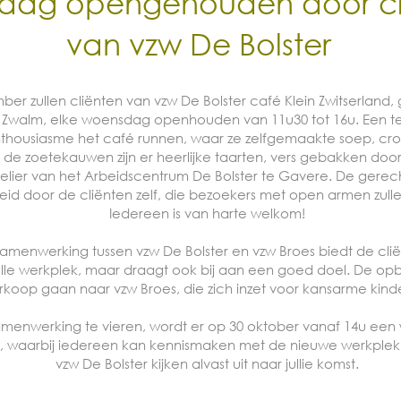
dag opengehouden door cl
van vzw De Bolster
ber zullen cliënten van vzw De Bolster café
Klein Zwitserland
,
in Zwalm, elke woensdag openhouden van 11u30 tot 16u. Een t
nthousiasme het café runnen, waar ze zelfgemaakte soep, cr
 de zoetekauwen zijn er heerlijke taarten, vers gebakken doo
elier van het Arbeidscentrum De Bolster te Gavere. De gerec
eid door de cliënten zelf, die bezoekers met open armen zul
Iedereen is van harte welkom!
menwerking tussen vzw De Bolster en vzw Broes biedt de clië
le werkplek, maar draagt ook bij aan een goed doel. De op
rkoop gaan naar vzw Broes, die zich inzet voor kansarme kind
enwerking te vieren, wordt er op 30 oktober vanaf 14u een
, waarbij iedereen kan kennismaken met de nieuwe werkplek.
vzw De Bolster kijken alvast uit naar jullie komst.