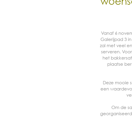
woens
Vanaf 6 novem
Galerijpad 3 
zal met veel e
serveren. Voor
het bakkersat
plaatse ber
Deze mooie sa
een waardevol
ve
Om de sam
georganiseerd