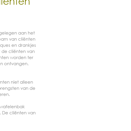
iënten
 gelegen aan het
eam van cliënten
oques en drankjes
r de cliënten van
hten worden ter
len ontvangen.
nten niet alleen
brengsten van de
eren.
 wafelenbak
 De cliënten van